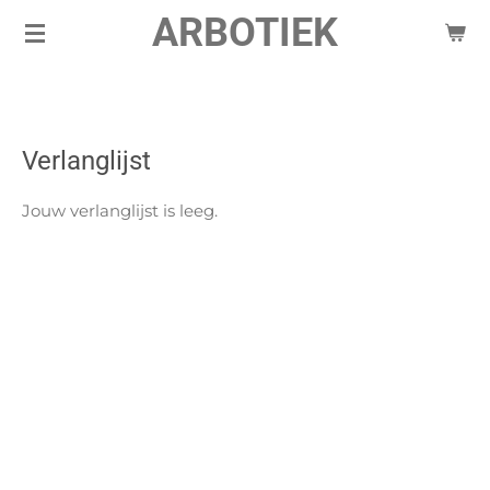
ARBOTIEK
Ga
direct
naar
de
hoofdinhoud
Verlanglijst
Jouw verlanglijst is leeg.