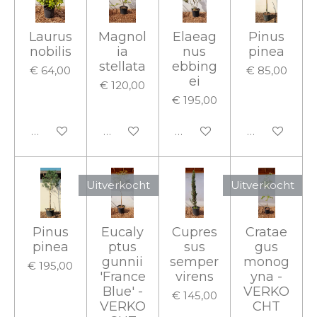
Laurus
Magnol
Elaeag
Pinus
nobilis
ia
nus
pinea
stellata
ebbing
€ 64,00
€ 85,00
ei
€ 120,00
€ 195,00
In winkelwagen
In winkelwagen
In winkelwagen
In winkelwa
Uitverkocht
Uitverkocht
Pinus
Eucaly
Cupres
Cratae
pinea
ptus
sus
gus
gunnii
semper
monog
€ 195,00
'France
virens
yna -
Blue' -
VERKO
€ 145,00
VERKO
CHT