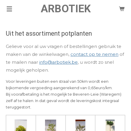
ARBOTIEK
Ga
direct
naar
de
Uit het assortiment potplanten
hoofdinhoud
Gelieve voor al uw vragen of bestellingen gebruik te
maken van de winkelwagen,
contact op te nemen
of
te mailen naar
info@arbotiek.be
, u wordt zo snel
mogelijk geholpen.
Voor leveringen buiten een straal van 50km wordt een
bijkomende vergoeding aangerekend van 0,65euro/km.
Bij voorafbetaling is het mogelijk te Beveren-Leie (Waregem)
zelf af te halen. In dat geval wordt de leveringskost integraal
teruggestort.