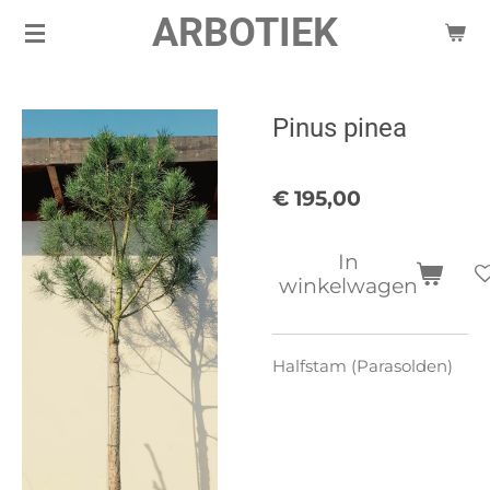
ARBOTIEK
Ga
direct
naar
de
Pinus pinea
hoofdinhoud
€ 195,00
In
winkelwagen
Halfstam (Parasolden)