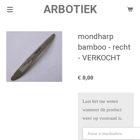
ARBOTIEK
Ga
direct
naar
de
mondharp
hoofdinhoud
bamboo - recht
- VERKOCHT
€ 0,00
Laat het me weten
wanneer dit product
weer op voorraad is.