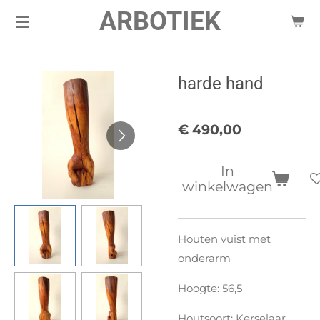
ARBOTIEK
Ga
direct
naar
de
harde hand
hoofdinhoud
€ 490,00
In
winkelwagen
Houten vuist met
onderarm
Hoogte: 56,5
Houtsoort: Kerselaar