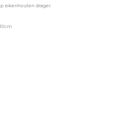
op eikenhouten drager.
x 10cm