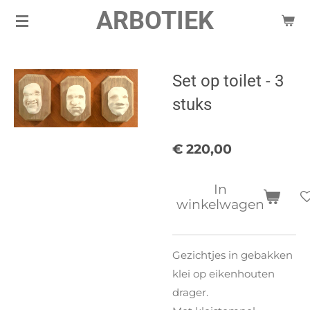
ARBOTIEK
Ga
direct
naar
de
Set op toilet - 3
hoofdinhoud
stuks
€ 220,00
In
winkelwagen
Gezichtjes in gebakken
klei op eikenhouten
drager.