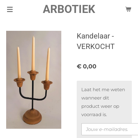
ARBOTIEK
Ga
direct
naar
de
Kandelaar -
hoofdinhoud
VERKOCHT
€ 0,00
Laat het me weten
wanneer dit
product weer op
voorraad is.